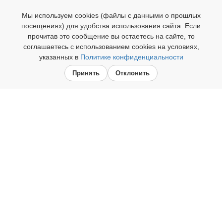
Мы используем cookies (файлы с данными о прошлых
посещениях) для удобства использования сайта. Если
прочитав это сообщение вы остаетесь на сайте, то
Your browser is not supported. Please
соглашаетесь с использованием cookies на условиях,
use the latest version of Chrome,
указанных в
Политике конфиденциальности
Firefox or Safari.
Принять
Отклонить
Женский Цигун – это проверенная
временем система упражнений,
построенная на основе методов
китайской философии и медицины.
Цигун позволяет привести в
сбалансированное состояние
физическое здоровье, наполниться
жизненными силами и гармонизировать
эмоции. В Китае всегда используется